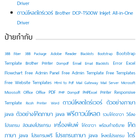
Driver
ดาวน์โหลดไดร์เวอร์ Brother DCP-T500W Inkjet All-in-One
Driver
ป้ายกำกับ
Bootstrap
Adobe Reader
3BB Fiber
3BB Package
Blacklists
Bootstrap
Template
Error
Excel
Brother Printer
Email
Dompdf
Email Blacklists
Flowchart
Free Admin Panel
Free Admin Template
Free Templates
Free Website Templates
Html to Pdf
Mail Gateway
Mail Server
Microsoft
PDF
Responsive
Printer
Microsoft Office
Office
PHPExcel
PHP Dompdf
ดาวน์โหลดไดร์เวอร์
ตัวอย่างภาษา
Template
Ricoh Printer
Word
ฟรีดาวน์โหลด
java
ตัวอย่างโค้ดภาษา java
วิธีลง
รวมโค้ดจาวา
เครื่องพิมพ์
โค้ด
สอนลงโปรแกรม
โปรแกรม
โค้ดจาวา พร้อมคำอธิบาย
ภาษา java
โปรแกรมภาษา java
ไดร์
โปรแกรมฟรี
โหลดโปรแกรม