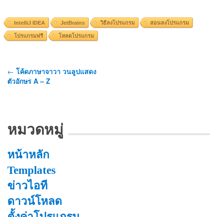
IntelliJ IDEA
JetBrains
วิธีลงโปรแกรม
สอนลงโปรแกรม
โปรแกรมฟรี
โหลดโปรแกรม
←
โค้ดภาษาจาวา วนลูปแสดง
ตัวอักษร A – Z
หมวดหมู่
หน้าหลัก
Templates
ข่าวไอที
ดาวน์โหลด
ตั้งค่าโปรแกรม