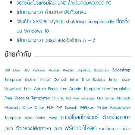
วิธีติดตั้งโปรแกรมไลน์ LINE สำหรับคอมพิวเตอร์ PC
โค้ดภาษาจาวา คำนวณหาพื้นที่วงกลม
วิธีแก้ไข XAMPP MySQL shutdown unexpectedly ที่ติดตั้ง
บน Windows 10
โค้ดภาษาจาวา วนลูปแสดงตัวอักษร A – Z
ป้ายกำกับ
Bootstrap
Adobe Reader
3BB Fiber
3BB Package
Blacklists
Bootstrap
Template
Error
Excel
Brother Printer
Email
Dompdf
Email Blacklists
Flowchart
Free Admin Panel
Free Admin Template
Free Templates
Free Website Templates
Html to Pdf
Mail Gateway
Mail Server
Microsoft
PDF
Responsive
Printer
Microsoft Office
Office
PHPExcel
PHP Dompdf
ดาวน์โหลดไดร์เวอร์
ตัวอย่างภาษา
Template
Ricoh Printer
Word
ฟรีดาวน์โหลด
java
ตัวอย่างโค้ดภาษา java
วิธีลง
รวมโค้ดจาวา