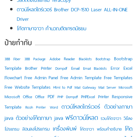
ดาวน์โหลดไดร์เวอร์ Brother DCP-1510 Laser ALL-IN-ONE
Driver
โค้ดภาษาจาวา คำนวณตัดเกรดมัธยม
ป้ายกำกับ
Bootstrap
Adobe Reader
3BB Fiber
3BB Package
Blacklists
Bootstrap
Template
Error
Excel
Brother Printer
Email
Dompdf
Email Blacklists
Flowchart
Free Admin Panel
Free Admin Template
Free Templates
Free Website Templates
Html to Pdf
Mail Gateway
Mail Server
Microsoft
PDF
Responsive
Printer
Microsoft Office
Office
PHPExcel
PHP Dompdf
ดาวน์โหลดไดร์เวอร์
ตัวอย่างภาษา
Template
Ricoh Printer
Word
ฟรีดาวน์โหลด
java
ตัวอย่างโค้ดภาษา java
วิธีลง
รวมโค้ดจาวา
เครื่องพิมพ์
โค้ด
สอนลงโปรแกรม
โปรแกรม
โค้ดจาวา พร้อมคำอธิบาย