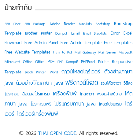
ป้ายกำกับ
Bootstrap
Adobe Reader
3BB Fiber
3BB Package
Blacklists
Bootstrap
Template
Error
Excel
Brother Printer
Email
Dompdf
Email Blacklists
Flowchart
Free Admin Panel
Free Admin Template
Free Templates
Free Website Templates
Html to Pdf
Mail Gateway
Mail Server
Microsoft
PDF
Responsive
Printer
Microsoft Office
Office
PHPExcel
PHP Dompdf
ดาวน์โหลดไดร์เวอร์
ตัวอย่างภาษา
Template
Ricoh Printer
Word
ฟรีดาวน์โหลด
java
ตัวอย่างโค้ดภาษา java
วิธีลง
รวมโค้ดจาวา
เครื่องพิมพ์
โค้ด
สอนลงโปรแกรม
โปรแกรม
โค้ดจาวา พร้อมคำอธิบาย
ภาษา java
โปรแกรมภาษา java
ไดร์
โปรแกรมฟรี
โหลดโปรแกรม
เวอร์
ไดร์เวอร์เครื่องพิมพ์
© 2026
THAI OPEN CODE
. All rights reserved.