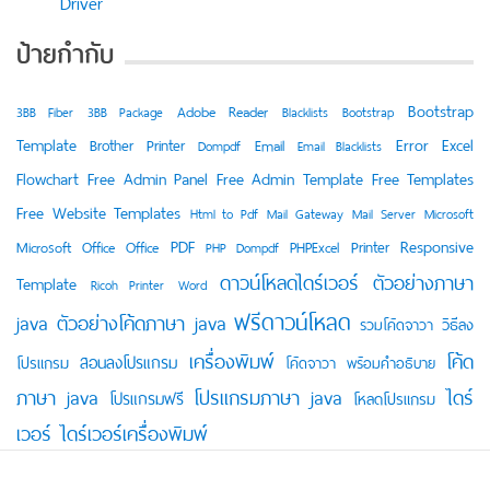
Driver
ป้ายกำกับ
Bootstrap
Adobe Reader
3BB Fiber
3BB Package
Blacklists
Bootstrap
Template
Error
Excel
Brother Printer
Email
Dompdf
Email Blacklists
Flowchart
Free Admin Panel
Free Admin Template
Free Templates
Free Website Templates
Html to Pdf
Mail Gateway
Mail Server
Microsoft
PDF
Responsive
Printer
Microsoft Office
Office
PHPExcel
PHP Dompdf
ดาวน์โหลดไดร์เวอร์
ตัวอย่างภาษา
Template
Ricoh Printer
Word
ฟรีดาวน์โหลด
java
ตัวอย่างโค้ดภาษา java
วิธีลง
รวมโค้ดจาวา
เครื่องพิมพ์
โค้ด
สอนลงโปรแกรม
โปรแกรม
โค้ดจาวา พร้อมคำอธิบาย
ภาษา java
โปรแกรมภาษา java
ไดร์
โปรแกรมฟรี
โหลดโปรแกรม
เวอร์
ไดร์เวอร์เครื่องพิมพ์