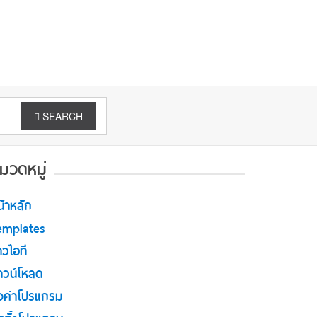
SEARCH
มวดหมู่
น้าหลัก
emplates
าวไอที
าวน์โหลด
ั้งค่าโปรแกรม