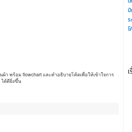
ต
ป
ระ
โ
เ
ืนผ้า พร้อม flowchart และคำอธิบายโค้ดเพื่อให้เข้าใจการ
้ดียิ่งขึ้น