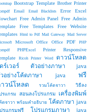
Bootstrap Template
Brother Printer
otstrap
Error
Excel
Email
ompdf
Email Blacklists
lowchart
Free Admin Panel
Free Admin
emplate
Free Templates
Free Website
emplates
Html to Pdf
Mail Gateway
Mail Server
PDF
Microsoft Office
Office
crosoft
PHP
Responsive
Printer
PHPExcel
ompdf
ดาวน์โหลด
emplate
Ricoh Printer
Word
ดร์เวอร์
ตัวอย่างภาษา java
ฟรี
ัวอย่างโค้ดภาษา java
ดาวน์โหลด
วิธีลง
รวมโค้ดจาวา
เครื่องพิมพ์
สอนลงโปรแกรม
ปรแกรม
โค้ดภาษา java
ค้ดจาวา พร้อมคำอธิบาย
โปรแกรมภาษา java
ปรแกรมฟรี