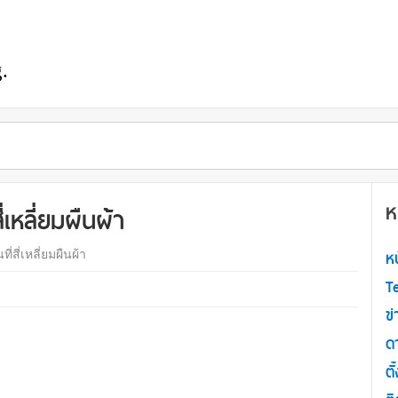
.
ห
เหลี่ยมผืนผ้า
ห
สี่เหลี่ยมผืนผ้า
T
ข่
ด
ต