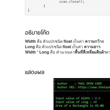
		scan.close();

	}

อธิบายโค้ด
Width
คือ ตัวแปรชนิด
float
เก็บค่า
ความกว้าง
Long
คือ ตัวแปรชนิด
float
เก็บค่า
ความยาว
Width
*
Long
คือ คำนวณหา
พื้นที่สี่เหลี่ยมผืนผ้า
ตา
แสดงผล