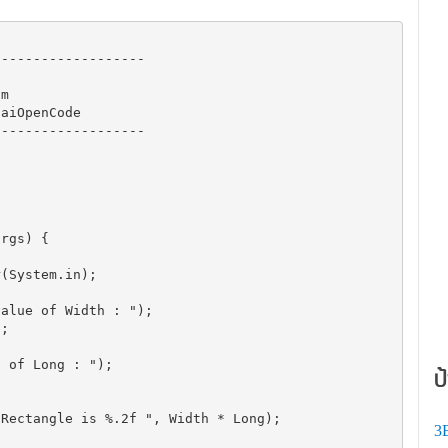
------------------

m

aiOpenCode

------------------

ป
3