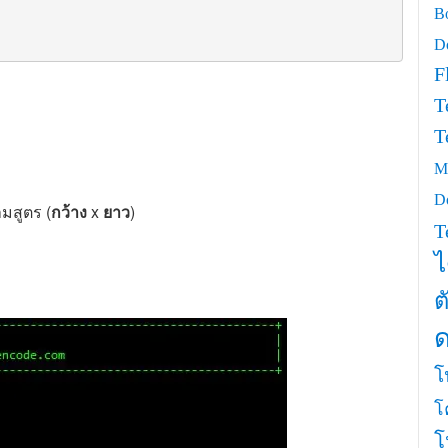
Bo
D
F
T
T
Mi
D
มสูตร (
กว้าง
x
ยาว
)
T
ไ
ต
โ
โ
โ