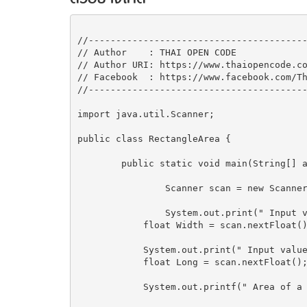
//----------------------------------------
// Author    : THAI OPEN CODE

// Author URI: https://www.thaiopencode.co
// Facebook  : https://www.facebook.com/Th
//----------------------------------------
import java.util.Scanner;

public class RectangleArea {

	public static void main(String[] args) {

		Scanner scan = new Scanner(System.in);

		System.out.print(" Input value of Width : ");

	    float Width = scan.nextFloat();

	    System.out.print(" Input value of Long : ");

	    float Long = scan.nextFloat();

	    System.out.printf(" Area of a Rectangle is %.2f ", Width * Long);
