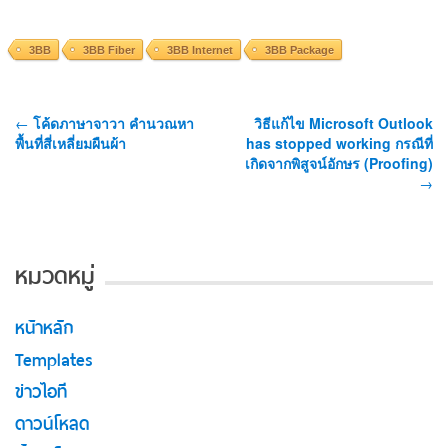
3BB
3BB Fiber
3BB Internet
3BB Package
←
โค้ดภาษาจาวา คำนวณหา
วิธีแก้ไข Microsoft Outlook
พื้นที่สี่เหลี่ยมผืนผ้า
has stopped working กรณีที่
เกิดจากพิสูจน์อักษร (Proofing)
→
หมวดหมู่
หน้าหลัก
Templates
ข่าวไอที
ดาวน์โหลด