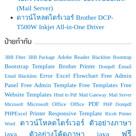
(Mail Server)
ดาวน์โหลดไดร์เวอร์ Brother DCP-
T500W Inkjet All-in-One Driver
ป้ายกำกับ
Adobe Reader
3BB Fiber
3BB Package
Blacklists
Bootstrap
Bootstrap Template
Brother Printer
Email
Dompdf
Error
Excel
Flowchart
Free Admin
Email Blacklists
Panel
Free Admin Template
Free Templates
Free
Website Templates
Html to Pdf
Mail Gateway
Mail Server
PDF
Microsoft Office
Office
Microsoft
PHP Dompdf
Responsive Template
Printer
PHPExcel
Ricoh Printer
ดาวน์โหลดไดร์เวอร์
ตัวอย่างภาษา
Word
ฟรี
java
ตัวอย่างโค้ดภาษา java