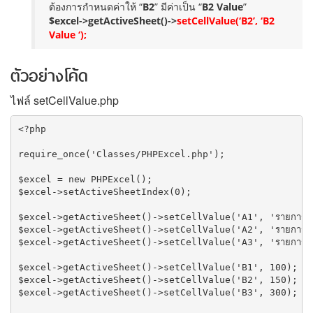
ต้องการกำหนดค่าให้ “
B2
” มีค่าเป็น “
B2 Value
”
$excel->getActiveSheet()->
setCellValue(‘B2’, ‘B2
Value ‘);
ตัวอย่างโค้ด
ไฟล์ setCellValue.php
<?php

require_once('Classes/PHPExcel.php');

$excel = new PHPExcel();

$excel->setActiveSheetIndex(0);

$excel->getActiveSheet()->setCellValue('A1', 'รายการที่
$excel->getActiveSheet()->setCellValue('A2', 'รายการที่
$excel->getActiveSheet()->setCellValue('A3', 'รายการที่
$excel->getActiveSheet()->setCellValue('B1', 100);

$excel->getActiveSheet()->setCellValue('B2', 150);

$excel->getActiveSheet()->setCellValue('B3', 300);
