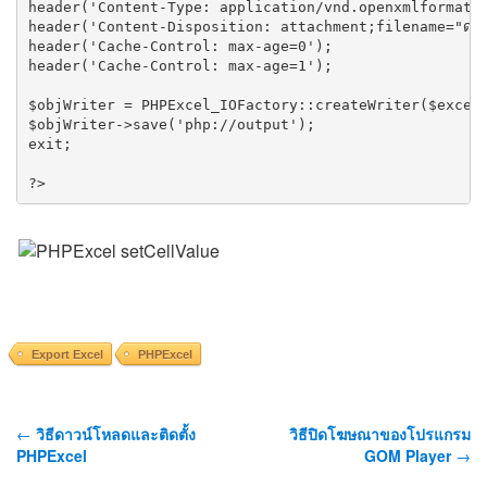
header('Content-Type: application/vnd.openxmlformats-
header('Content-Disposition: attachment;filename="ดาวน
header('Cache-Control: max-age=0');

header('Cache-Control: max-age=1');

$objWriter = PHPExcel_IOFactory::createWriter($excel,
$objWriter->save('php://output');

exit;

Export Excel
PHPExcel
←
วิธีดาวน์โหลดและติดตั้ง
วิธีปิดโฆษณาของโปรแกรม
PHPExcel
GOM Player
→