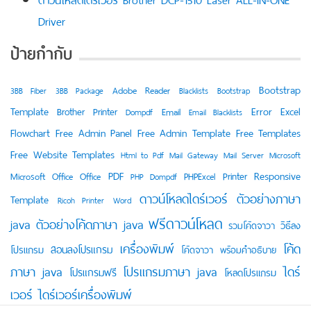
Driver
ป้ายกำกับ
Bootstrap
Adobe Reader
3BB Fiber
3BB Package
Blacklists
Bootstrap
Template
Error
Excel
Brother Printer
Email
Dompdf
Email Blacklists
Flowchart
Free Admin Panel
Free Admin Template
Free Templates
Free Website Templates
Html to Pdf
Mail Gateway
Mail Server
Microsoft
PDF
Responsive
Printer
Microsoft Office
Office
PHPExcel
PHP Dompdf
ดาวน์โหลดไดร์เวอร์
ตัวอย่างภาษา
Template
Ricoh Printer
Word
ฟรีดาวน์โหลด
java
ตัวอย่างโค้ดภาษา java
วิธีลง
รวมโค้ดจาวา
เครื่องพิมพ์
โค้ด
สอนลงโปรแกรม
โปรแกรม
โค้ดจาวา พร้อมคำอธิบาย
ภาษา java
โปรแกรมภาษา java
ไดร์
โปรแกรมฟรี
โหลดโปรแกรม
เวอร์
ไดร์เวอร์เครื่องพิมพ์